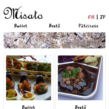
FR
JP
Buffet
Bentô
Pâtisserie
Buffet
Bentô