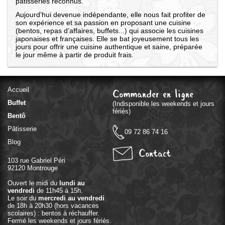
pâtisseries reconnus.
Aujourd’hui devenue indépendante, elle nous fait profiter de
son expérience et sa passion en proposant une cuisine
(bentos, repas d’affaires, buffets...) qui associe les cuisines
japonaises et françaises. Elle se bat joyeusement tous les
jours pour offrir une cuisine authentique et saine, préparée
le jour même à partir de produit frais.
Accueil
Commander en ligne
Buffet
(Indisponible les weekends et jours
fériés)
Bentô
Pâtisserie
09 72 86 74 16
Blog
Contact
103 rue Gabriel Péri
92120 Montrouge
Ouvert le midi du
lundi au
vendredi
de 11h45 à 15h.
Le soir du
mercredi au vendredi
de 18h à 20h30 (hors vacances
scolaires) : bentos à réchauffer.
Fermé les weekends et jours fériés.