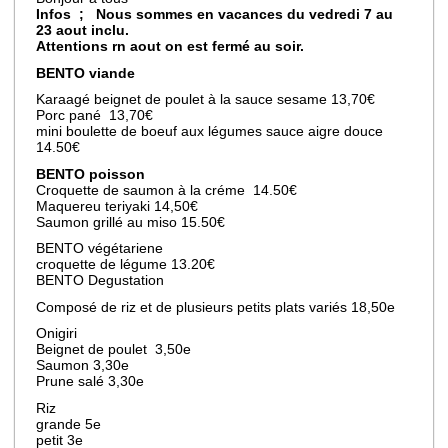
Infos ; Nous sommes en vacances du vedredi 7 au
23 aout inclu.
Attentions rn aout on est fermé au soir.
BENTO viande
Karaagé beignet de poulet à la sauce sesame 13,70€
Porc pané 13,70€
mini boulette de boeuf aux légumes sauce aigre douce
14.50€
BENTO poisson
Croquette de saumon à la créme 14.50€
Maquereu teriyaki 14,50€
Saumon grillé au miso 15.50€
BENTO végétariene
croquette de légume 13.20€
BENTO Degustation
Composé de riz et de plusieurs petits plats variés 18,50e
Onigiri
Beignet de poulet 3,50e
Saumon 3,30e
Prune salé 3,30e
Riz
grande 5e
petit 3e