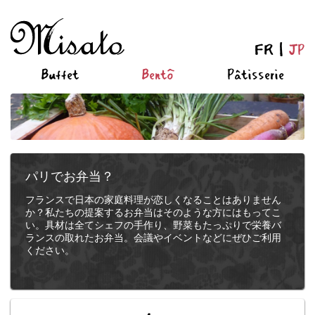
FR
JP
Buffet
Bentô
Pâtisserie
パリでお弁当？
フランスで日本の家庭料理が恋しくなることはありません
か？私たちの提案するお弁当はそのような方にはもってこ
い。具材は全てシェフの手作り、野菜もたっぷりで栄養バ
ランスの取れたお弁当。会議やイベントなどにぜひご利用
ください。