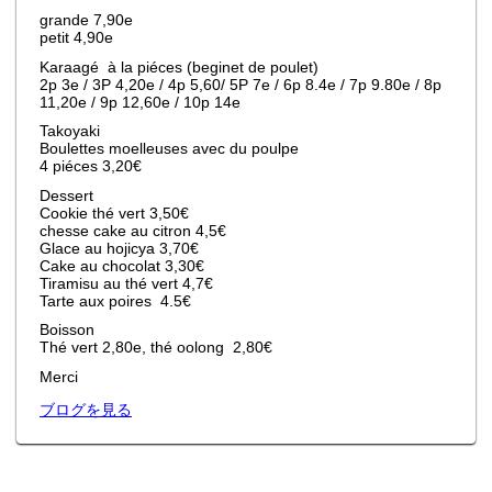
grande 7,90e
petit 4,90e
Karaagé à la piéces (beginet de poulet)
2p 3e / 3P 4,20e / 4p 5,60/ 5P 7e / 6p 8.4e / 7p 9.80e / 8p
11,20e / 9p 12,60e / 10p 14e
Takoyaki
Boulettes moelleuses avec du poulpe
4 piéces 3,20€
Dessert
Cookie thé vert 3,50€
chesse cake au citron 4,5€
Glace au hojicya 3,70€
Cake au chocolat 3,30€
Tiramisu au thé vert 4,7€
Tarte aux poires 4.5€
Boisson
Thé vert 2,80e, thé oolong 2,80€
Merci
ブログを見る